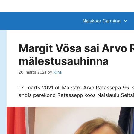
Skip
to
content
Naiskoor Carmina
Margit Võsa sai Arvo
mälestusauhinna
20. märts 2021
by
Riina
17. märts 2021 oli Maestro Arvo Ratassepa 95. 
andis perekond Ratassepp koos Naislaulu Seltsi